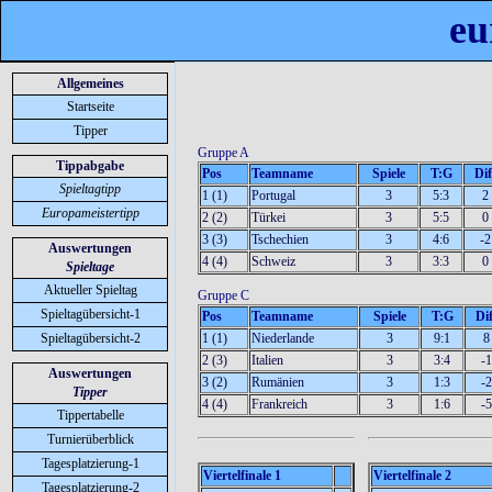
eu
Allgemeines
Startseite
Tipper
Gruppe A
Tippabgabe
Pos
Teamname
Spiele
T:G
Dif
Spieltagtipp
1 (1)
Portugal
3
5:3
2
Europameistertipp
2 (2)
Türkei
3
5:5
0
3 (3)
Tschechien
3
4:6
-2
Auswertungen
4 (4)
Schweiz
3
3:3
0
Spieltage
Aktueller Spieltag
Gruppe C
Spieltagübersicht-1
Pos
Teamname
Spiele
T:G
Dif
1 (1)
Niederlande
3
9:1
8
Spieltagübersicht-2
2 (3)
Italien
3
3:4
-1
Auswertungen
3 (2)
Rumänien
3
1:3
-2
Tipper
4 (4)
Frankreich
3
1:6
-5
Tippertabelle
Turnierüberblick
Tagesplatzierung-1
Viertelfinale 1
Viertelfinale 2
Tagesplatzierung-2