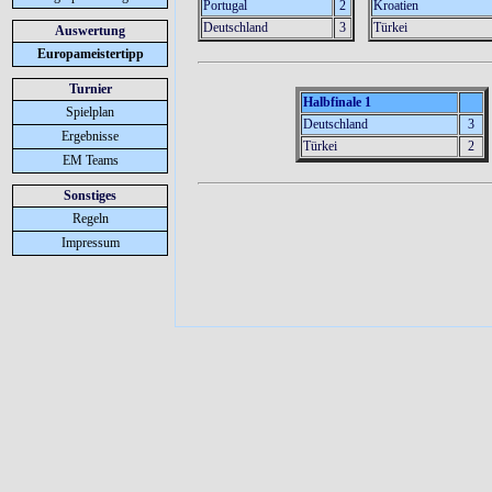
Portugal
2
Kroatien
Deutschland
3
Türkei
Auswertung
Europameistertipp
Turnier
Halbfinale 1
Spielplan
Deutschland
3
Ergebnisse
Türkei
2
EM Teams
Sonstiges
Regeln
Impressum